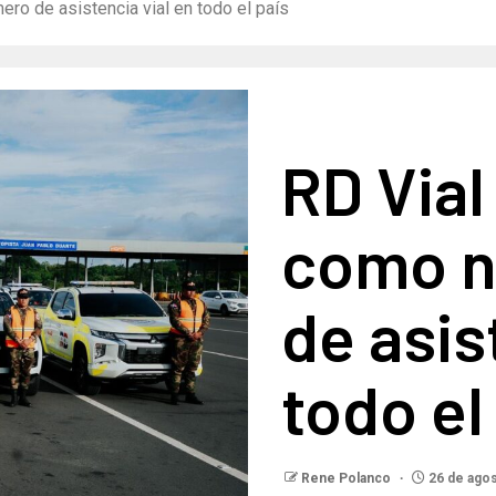
ro de asistencia vial en todo el país
RD Vial 
como n
de asis
todo el
Rene Polanco
26 de agos