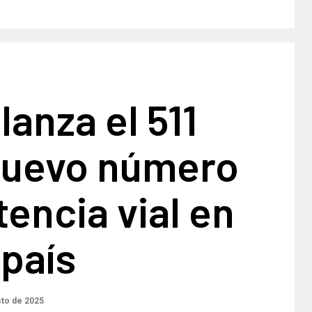
lanza el 511
uevo número
tencia vial en
 país
to de 2025