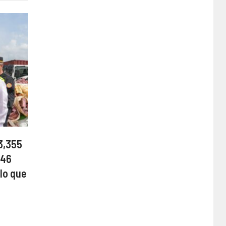
3,355
 46
lo que