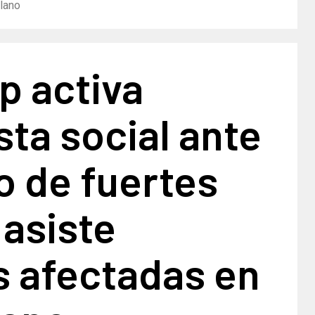
llano
p activa
ta social ante
o de fuertes
 asiste
s afectadas en