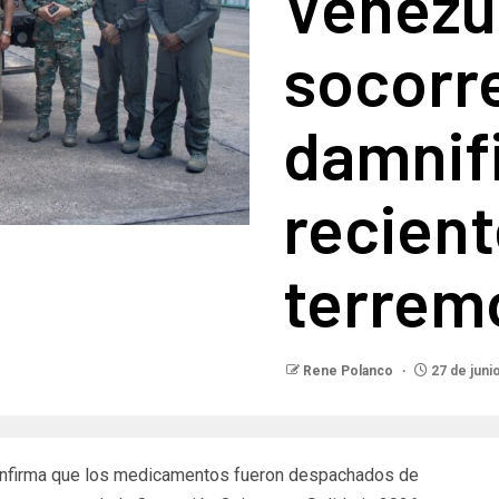
Venezu
socorre
damnif
recien
terrem
Rene Polanco
27 de juni
onfirma que los medicamentos fueron despachados de