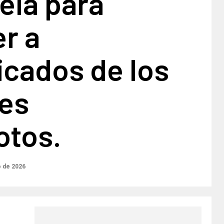
ela para
r a
icados de los
tes
otos.
o de 2026