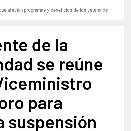
que afectan programas y beneficios de los veteranos
nte de la
dad se reúne
Viceministro
oro para
la suspensión