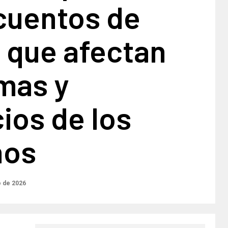
cuentos de
 que afectan
mas y
ios de los
nos
o de 2026