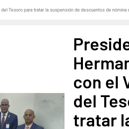
 del Tesoro para tratar la suspensión de descuentos de nómina 
Preside
Herman
con el 
del Tes
tratar 