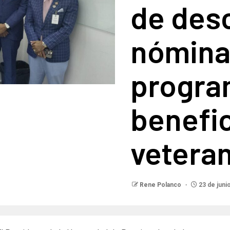
de des
nómina
progra
benefic
vetera
Rene Polanco
23 de juni