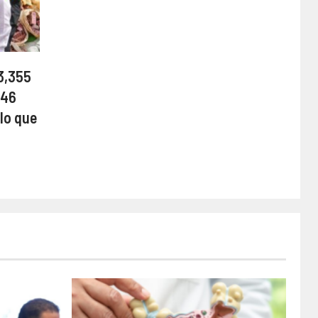
3,355
 46
lo que