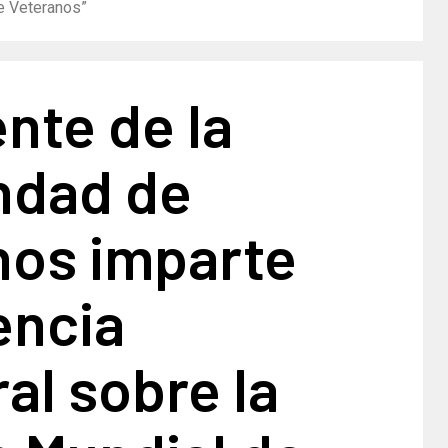
e Veteranos”
nte de la
dad de
nos imparte
encia
al sobre la