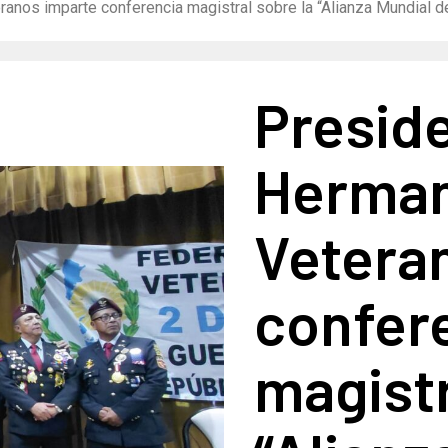
anos imparte conferencia magistral sobre la “Alianza Mundial d
Preside
Herman
Vetera
confer
magistr