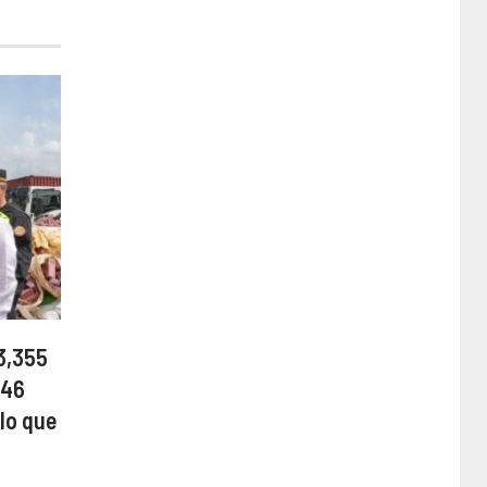
3,355
 46
lo que