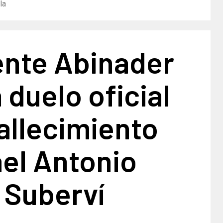
la
ente Abinader
 duelo oficial
fallecimiento
el Antonio
 Suberví