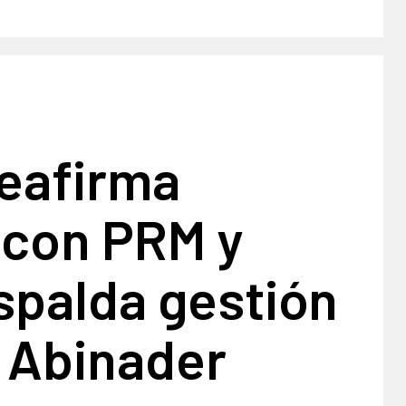
eafirma
 con PRM y
spalda gestión
s Abinader