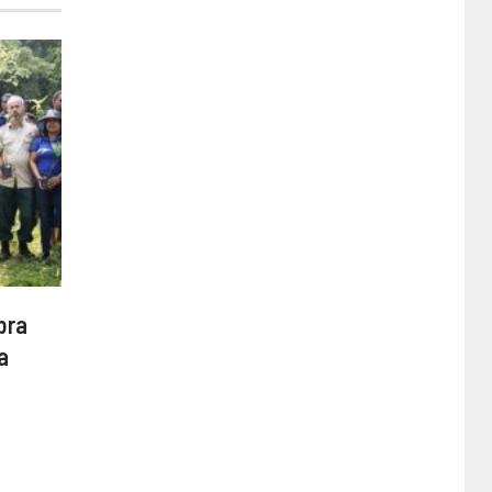
bra
a