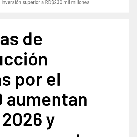
 inversión superior a RD$230 mil millones
ias de
ucción
s por el
 aumentan
 2026 y