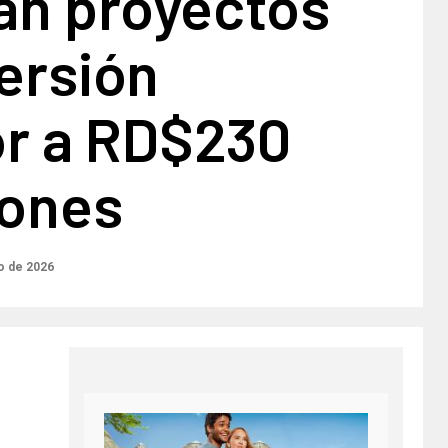
zan proyectos
ersión
or a RD$230
lones
o de 2026