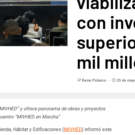
viabili
con inv
superi
mil mil
Rene Polanco
25 de may
ia MIVHED” y ofrece panorama de obras y proyectos
encuentro “MIVHED en Marcha”
ienda, Hábitat y Edificaciones (
MIVHED
) informó este