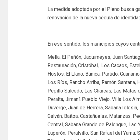
La medida adoptada por el Pleno busca garan
renovación de la nueva cédula de identidad
En ese sentido, los municipios cuyos centr
Mella, El Peñón, Jaquimeyes, Juan Santiag
Restauración, Cristóbal, Los Cacaos, Esteb
Hostos, El Llano, Bánica, Partido, Guanani
Los Ríos, Rancho Arriba, Ramón Santana, H
Pepillo Salcedo, Las Charcas, Las Matas de
Peralta, Jimaní, Pueblo Viejo, Villa Los Alm
Duvergé, Juan de Herrera, Sabana Iglesia,
Galván, Baitoa, Castañuelas, Matanzas, Ped
Central, Sabana Grande de Palenque, Las Ya
Luperón, Peralvillo, San Rafael del Yuma, 