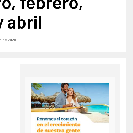
o, febrero,
 abril
o de 2026