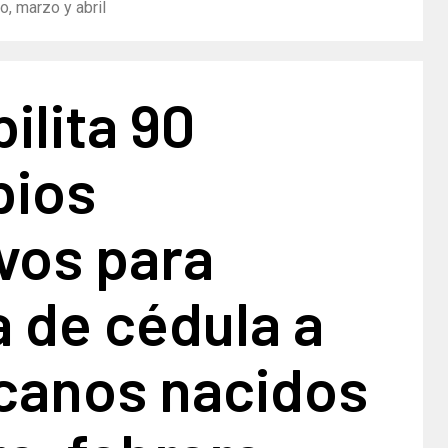
o, marzo y abril
ilita 90
pios
vos para
 de cédula a
canos nacidos