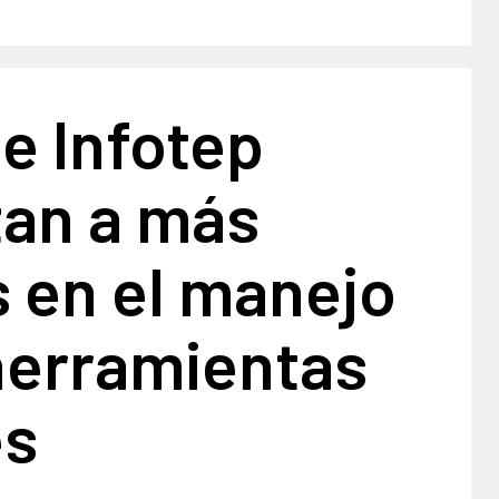
 e Infotep
tan a más
s en el manejo
herramientas
es