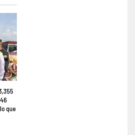
3,355
 46
lo que