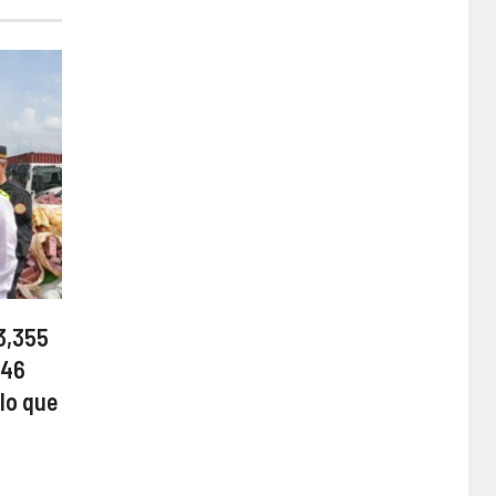
3,355
 46
lo que