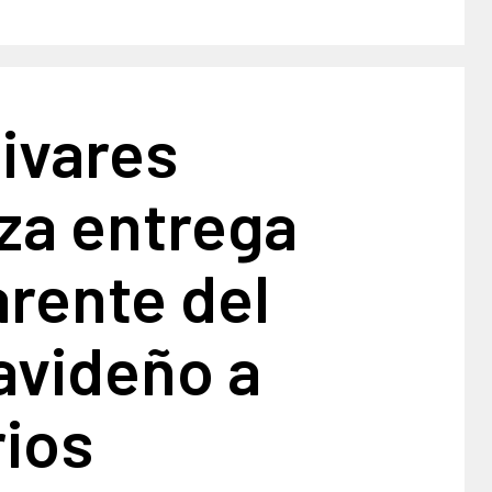
ivares
za entrega
rente del
avideño a
rios