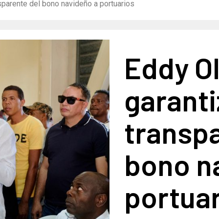
sparente del bono navideño a portuarios
Eddy Ol
garanti
transpa
bono n
portua