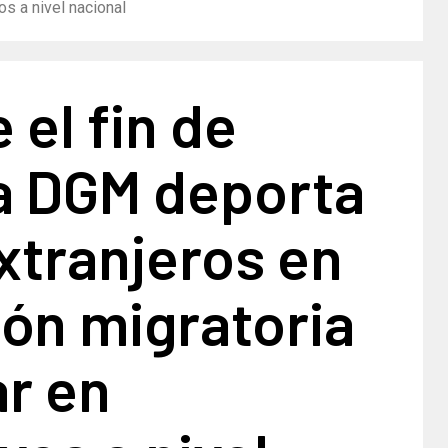
os a nivel nacional
 el fin de
 DGM deporta
xtranjeros en
ón migratoria
ar en