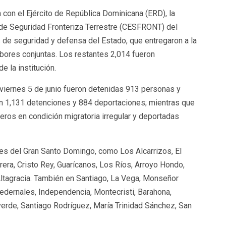
 con el Ejército de República Dominicana (ERD), la
 de Seguridad Fronteriza Terrestre (CESFRONT) del
de seguridad y defensa del Estado, que entregaron a la
bores conjuntas. Los restantes 2,014 fueron
e la institución.
 viernes 5 de junio fueron detenidas 913 personas y
on 1,131 detenciones y 884 deportaciones; mientras que
eros en condición migratoria irregular y deportadas
es del Gran Santo Domingo, como Los Alcarrizos, El
era, Cristo Rey, Guarícanos, Los Ríos, Arroyo Hondo,
 Altagracia. También en Santiago, La Vega, Monseñor
 Pedernales, Independencia, Montecristi, Barahona,
verde, Santiago Rodríguez, María Trinidad Sánchez, San