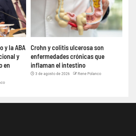
o y la ABA
Crohn y colitis ulcerosa son
cional y
enfermedades crónicas que
o en
inflaman el intestino
3 de agosto de 2026
Rene Polanco
nco