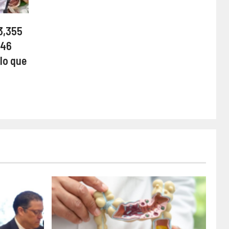
3,355
 46
lo que