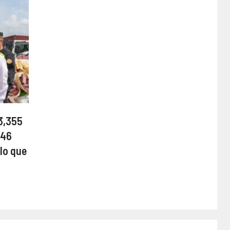
3,355
 46
lo que