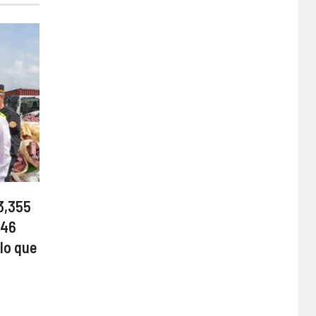
3,355
 46
lo que