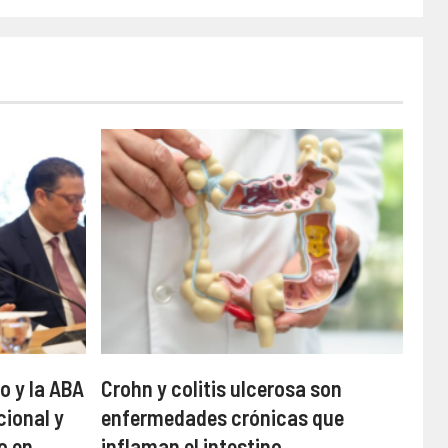
o y la ABA
Crohn y colitis ulcerosa son
cional y
enfermedades crónicas que
o en
inflaman el intestino