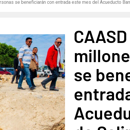
sonas se beneficiarán con entrada este mes del Acueducto Barr
CAASD 
millon
se bene
entrad
Acuedu