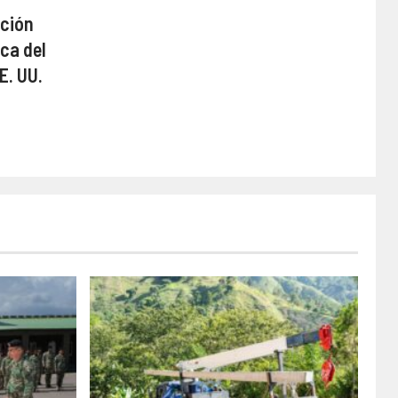
ación
ca del
E. UU.