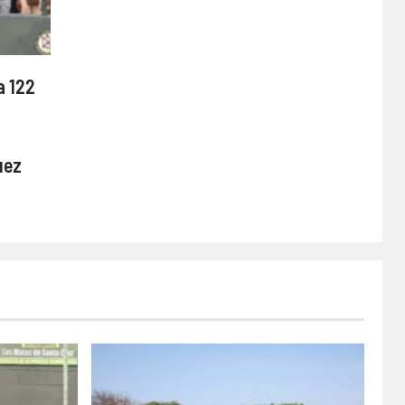
a 122
uez