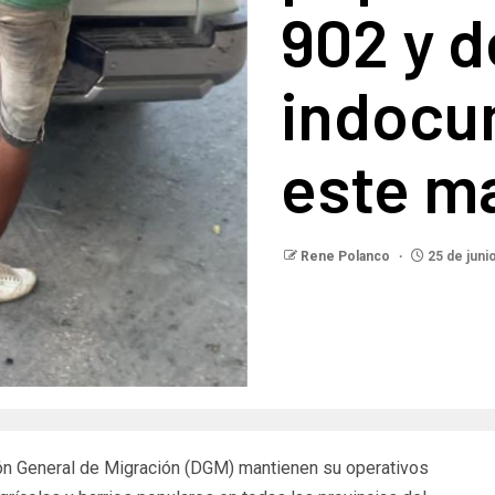
902 y 
indocu
este m
Rene Polanco
25 de juni
n General de Migración (DGM) mantienen su operativos