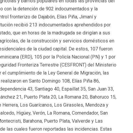
grícolas y barrios populares en todas las provincias del
nio con la detención de 902 indocumentados y la
rol fronterizo de Dajabón, Elías Piña, Jimaní y
stitución recibió 213 indocumentados aprehendidos por
tado, que en horas de la madrugada se dirigían a sus
agrícolas, de la construcción y servicios domésticos en
esidenciales de la ciudad capital. De estos, 107 fueron
minicana (ERD), 105 por la Policía Nacional (PN) y 1 por
uridad Fronteriza Terrestre (CESFRONT) del Ministerio
 el cumplimiento de la Ley General de Migración, las
realizaron en Santo Domingo 108, Elías Piña 86,
dependencia 43, Santiago 40, Espaillat 35, San Juan 33,
Sánchez 21, Puerto Plata 20, La Romana 20, Bahoruco 15,
e Herrera, Los Guarícanos, Los Girasoles, Mendoza y
 Salcedo, Higüey, Verón, La Romana, Comendador, San
ontecristi, Barahona, Puerto Plata, Valverde y Las
sde las cuales fueron reportadas las incidencias. Estas