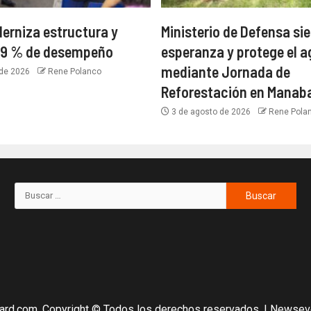
rniza estructura y
Ministerio de Defensa si
.99 % de desempeño
esperanza y protege el 
mediante Jornada de
 de 2026
Rene Polanco
Reforestación en Manab
3 de agosto de 2026
Rene Pola
ard.com, Copyright © Todos los derechos reservados.
|
Newsev