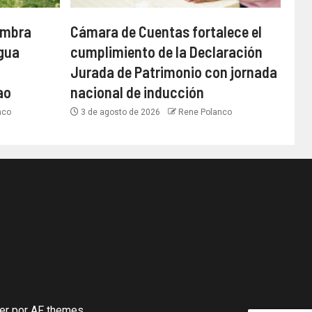
embra
Cámara de Cuentas fortalece el
agua
cumplimiento de la Declaración
Jurada de Patrimonio con jornada
ao
nacional de inducción
nco
3 de agosto de 2026
Rene Polanco
er
por AF themes.