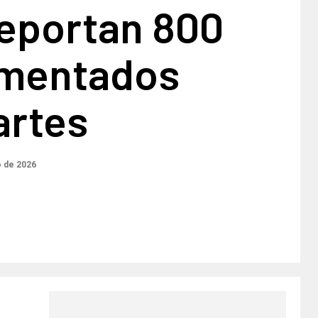
deportan 800
mentados
artes
o de 2026