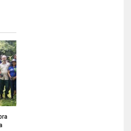
bra
a