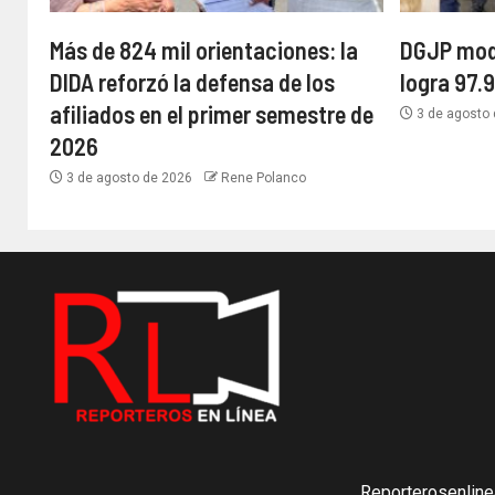
Más de 824 mil orientaciones: la
DGJP mode
DIDA reforzó la defensa de los
logra 97
afiliados en el primer semestre de
3 de agosto
2026
3 de agosto de 2026
Rene Polanco
Reporterosenline