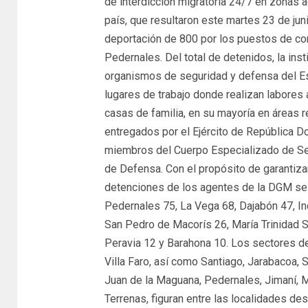
de interdicción migratoria 24/7 en zonas a
país, que resultaron este martes 23 de ju
deportación de 800 por los puestos de cont
Pedernales. Del total de detenidos, la in
organismos de seguridad y defensa del Es
lugares de trabajo donde realizan labores 
casas de familia, en su mayoría en áreas r
entregados por el Ejército de República Do
miembros del Cuerpo Especializado de Seg
de Defensa. Con el propósito de garantizar
detenciones de los agentes de la DGM se 
Pedernales 75, La Vega 68, Dajabón 47, In
San Pedro de Macorís 26, María Trinidad 
Peravia 12 y Barahona 10. Los sectores d
Villa Faro, así como Santiago, Jarabacoa,
Juan de la Maguana, Pedernales, Jimaní, M
Terrenas, figuran entre las localidades de