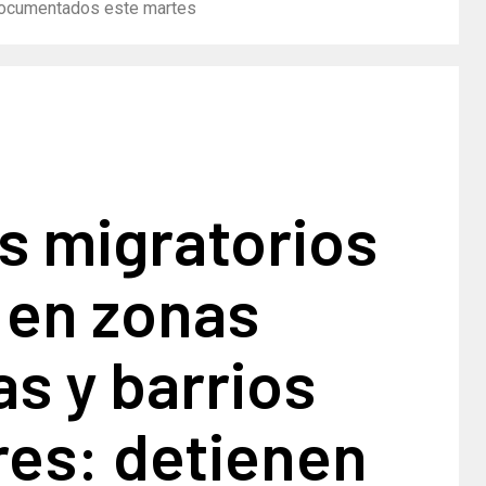
ndocumentados este martes
s migratorios
 en zonas
as y barrios
res: detienen