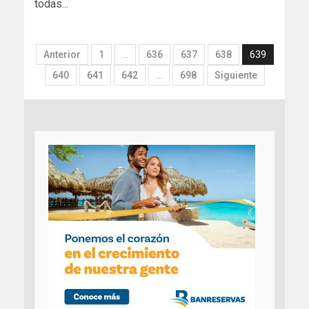
todas...
Anterior
1
…
636
637
638
639
640
641
642
…
698
Siguiente